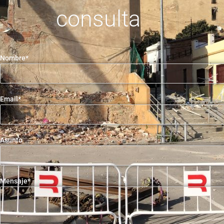
consulta
Nombre*
Email*
Asunto
Mensaje*